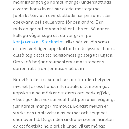
människor fick ge komplimanger underskattade
givarna konsekvent hur glada mottagarna
faktiskt blev och överskattade hur pinsamt eller
obekvämt det skulle vara för den andra. Den
rädslan gör att många håller tillbaka. Så när en
kollega vågar säga att du var grym på
konferensen i Stockholm
, eller när en vän säger
att den verkligen uppskattar hur du lyssnar, har de
alltså tagit ett litet känslomässigt steg ut i luften.
Om vi då börjar argumentera emot stänger vi
dörren rakt framför näsan på dem.
När vi istället tackar och visar att orden betyder
mycket för oss händer flera saker. Den som gav
uppskattning märker att deras ord hade effekt,
vilket gör det mer sannolikt att personen vågar ge
fler komplimanger framöver. Bandet mellan er
stärks och upplevelsen av närhet och trygghet
ökar över tid. Du ger den andra personen känslan
av att faktiskt ha gjort skillnad, vilket många