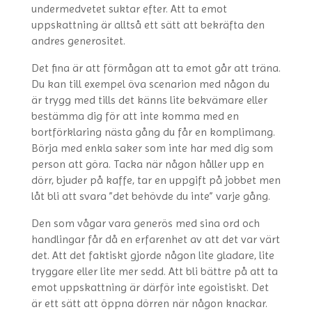
undermedvetet suktar efter. Att ta emot
uppskattning är alltså ett sätt att bekräfta den
andres generositet.
Det fina är att förmågan att ta emot går att träna.
Du kan till exempel öva scenarion med någon du
är trygg med tills det känns lite bekvämare eller
bestämma dig för att inte komma med en
bortförklaring nästa gång du får en komplimang.
Börja med enkla saker som inte har med dig som
person att göra. Tacka när någon håller upp en
dörr, bjuder på kaffe, tar en uppgift på jobbet men
låt bli att svara ”det behövde du inte” varje gång.
Den som vågar vara generös med sina ord och
handlingar får då en erfarenhet av att det var värt
det. Att det faktiskt gjorde någon lite gladare, lite
tryggare eller lite mer sedd. Att bli bättre på att ta
emot uppskattning är därför inte egoistiskt. Det
är ett sätt att öppna dörren när någon knackar.