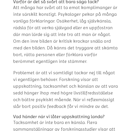
Varför är det så svårt att bara säga tack?
Att många har svårt att ta emot komplimanger är
inte särskilt konstigt. Psykologer pekar på många
vanliga förklaringar. Osäkerhet, låg självkänsla,
rädsla för att verka självgod eller en uppfostran
där man lärde sig att inte tro att man är något.
Om den inre bilden är kritisk krockar snälla ord
med den bilden. Då känns det tryggare att skämta
bort, rätta personen eller förklara varför
berömmet egentligen inte stämmer.
Problemet är att vi samtidigt tackar nej till något
vi egentligen behöver. Forskning visar att
uppskattning, tacksamhet och känslan av att vara
sedd hänger ihop med högre livstillfredsställelse
och bättre psykiskt mående. När vi reflexmässigt
slår bort positiv feedback får vi mindre av det.
Vad händer när vi låter uppskattning landa?
Tacksamhet är inte bara en känsla. Flera
sammanställningar av forskningsstudier visar att