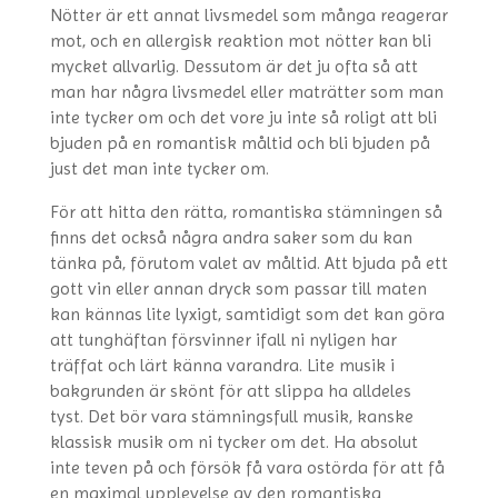
Nötter är ett annat livsmedel som många reagerar
mot, och en allergisk reaktion mot nötter kan bli
mycket allvarlig. Dessutom är det ju ofta så att
man har några livsmedel eller maträtter som man
inte tycker om och det vore ju inte så roligt att bli
bjuden på en romantisk måltid och bli bjuden på
just det man inte tycker om.
För att hitta den rätta, romantiska stämningen så
finns det också några andra saker som du kan
tänka på, förutom valet av måltid. Att bjuda på ett
gott vin eller annan dryck som passar till maten
kan kännas lite lyxigt, samtidigt som det kan göra
att tunghäftan försvinner ifall ni nyligen har
träffat och lärt känna varandra. Lite musik i
bakgrunden är skönt för att slippa ha alldeles
tyst. Det bör vara stämningsfull musik, kanske
klassisk musik om ni tycker om det. Ha absolut
inte teven på och försök få vara ostörda för att få
en maximal upplevelse av den romantiska