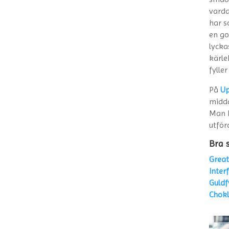
varda
har s
en go
lycka
kärle
fyller
På
Up
midda
Man k
utför
Bra 
Great
Inter
Guldf
Chokl