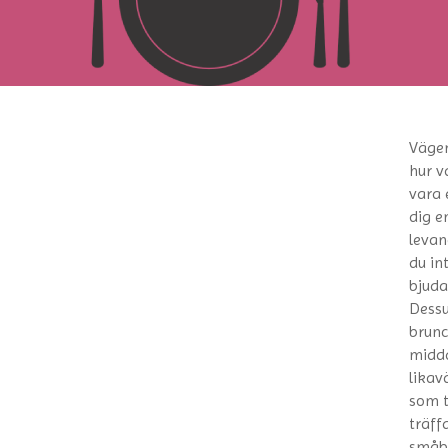
Vägen
hur v
vara 
dig e
levan
du in
bjuda
Dessu
brunc
midda
likav
som t
träff
småba