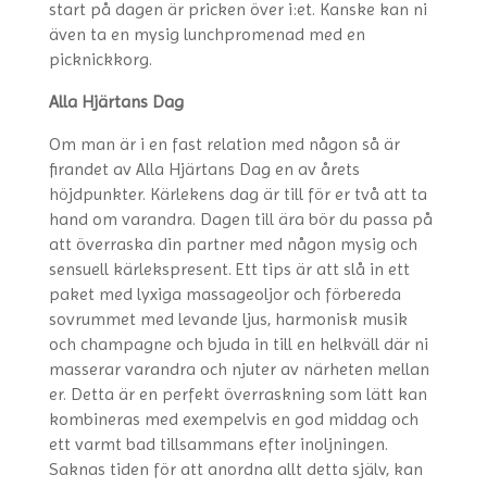
start på dagen är pricken över i:et. Kanske kan ni
även ta en mysig lunchpromenad med en
picknickkorg.
Alla Hjärtans Dag
Om man är i en fast relation med någon så är
firandet av Alla Hjärtans Dag en av årets
höjdpunkter. Kärlekens dag är till för er två att ta
hand om varandra. Dagen till ära bör du passa på
att överraska din partner med någon mysig och
sensuell kärlekspresent. Ett tips är att slå in ett
paket med lyxiga massageoljor och förbereda
sovrummet med levande ljus, harmonisk musik
och champagne och bjuda in till en helkväll där ni
masserar varandra och njuter av närheten mellan
er. Detta är en perfekt överraskning som lätt kan
kombineras med exempelvis en god middag och
ett varmt bad tillsammans efter inoljningen.
Saknas tiden för att anordna allt detta själv, kan