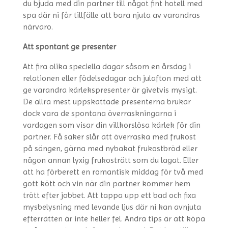
du bjuda med din partner till något fint hotell med
spa där ni får tillfälle att bara njuta av varandras
närvaro.
Att spontant ge presenter
Att fira olika speciella dagar såsom en årsdag i
relationen eller födelsedagar och julafton med att
ge varandra kärlekspresenter är givetvis mysigt.
De allra mest uppskattade presenterna brukar
dock vara de spontana överraskningarna i
vardagen som visar din villkorslösa kärlek för din
partner. Få saker slår att överraska med frukost
på sängen, gärna med nybakat frukostbröd eller
någon annan lyxig frukosträtt som du lagat. Eller
att ha förberett en romantisk middag för två med
gott kött och vin när din partner kommer hem
trött efter jobbet. Att tappa upp ett bad och fixa
mysbelysning med levande ljus där ni kan avnjuta
efterrätten är inte heller fel. Andra tips är att köpa