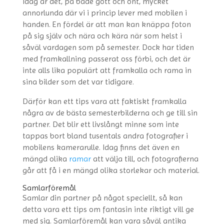
Idag är det, på både gott och ont, mycket
annorlunda där vi i princip lever med mobilen i
handen. En fördel är att man kan knäppa foton
på sig själv och nära och kära när som helst i
såväl vardagen som på semester. Dock har tiden
med framkallning passerat oss förbi, och det är
inte alls lika populärt att framkalla och rama in
sina bilder som det var tidigare.
Därför kan ett tips vara att faktiskt framkalla
några av de bästa semesterbilderna och ge till sin
partner. Det blir ett livslångt minne som inte
tappas bort bland tusentals andra fotografier i
mobilens kamerarulle. Idag finns det även en
mängd olika
ramar
att välja till, och fotografierna
går att få i en mängd olika storlekar och material.
Samlarföremål
Samlar din partner på något speciellt, så kan
detta vara ett tips om fantasin inte riktigt vill ge
med sig. Samlarföremål kan vara såväl antika