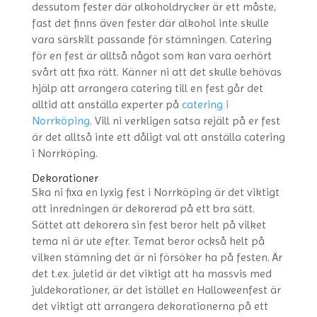
dessutom fester där alkoholdrycker är ett måste,
fast det finns även fester där alkohol inte skulle
vara särskilt passande för stämningen. Catering
för en fest är alltså något som kan vara oerhört
svårt att fixa rätt. Känner ni att det skulle behövas
hjälp att arrangera catering till en fest går det
alltid att anställa experter på
catering i
Norrköping
. Vill ni verkligen satsa rejält på er fest
är det alltså inte ett dåligt val att anställa catering
i Norrköping.
Dekorationer
Ska ni fixa en lyxig fest i Norrköping är det viktigt
att inredningen är dekorerad på ett bra sätt.
Sättet att dekorera sin fest beror helt på vilket
tema ni är ute efter. Temat beror också helt på
vilken stämning det är ni försöker ha på festen. Är
det t.ex. juletid är det viktigt att ha massvis med
juldekorationer, är det istället en Halloweenfest är
det viktigt att arrangera dekorationerna på ett