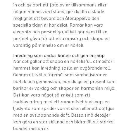
in och ge bort ett foto av er tillsammans eller
någon minnesvärd stund, ger du din älskade
möjlighet att bevara och återuppleva den
speciella tiden ni har delat. Ramar kan vara
eleganta och personliga, vilket gör dem till en
perfekt gåva för att visa omsorg och skapa en
varaktig påminnelse om er kärlek.
Inredning som andas kärlek och gemenskap
När det gäller att skapa en kärleksfull atmosfär i
hemmet kan inredning spela en avgörande roll.
Genom att välja föremål som symboliserar er
kärlek och gemenskap, kan du ge en present som
berikar er vardag och skapar en harmonisk miljö.
Det kan vara något så enkelt som ett
kuddöverdrag med ett romantiskt budskap, en
ljuslykta som sprider varmt sken eller ett doftljus
med en avslappnande doft. Dessa små detaljer
kan göra en stor skillnad och bidra till att stärka
bandet mellan er.