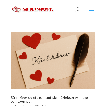
Så skriver du ett romantiskt kärleksbrev – tips
och exempel
av
Hojjo
|
jul 24, 2025
|
Blogg