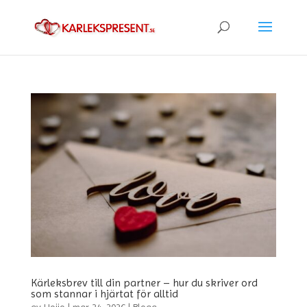
Kärleksbrev till din partner – hur du skriver ord
som stannar i hjärtat för alltid
av
Hojjo
|
mar 24, 2026
|
Blogg